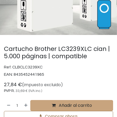
Cartucho Brother LC3239XLC cian |
5.000 páginas | compatible
Ref:
CLBCLC3239XC
EAN:
8435452441965
27,84
€
(impuesto excluido)
PVP R.
33,69
€
(IVA inc.)
Añadir al carrito
Comprar ahora