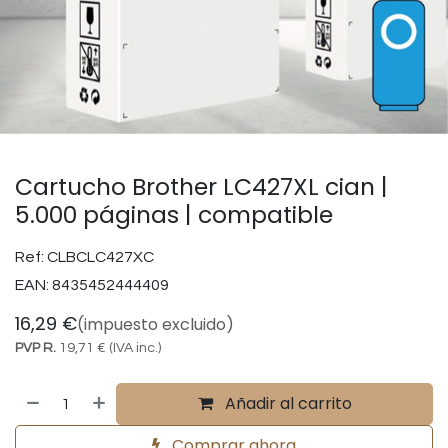
Cartucho Brother LC427XL cian |
5.000 páginas | compatible
Ref:
CLBCLC427XC
EAN:
8435452444409
16,29
€
(impuesto excluido)
PVP R.
19,71
€
(IVA inc.)
Añadir al carrito
Comprar ahora