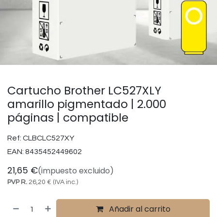
Cartucho Brother LC527XLY
amarillo pigmentado | 2.000
páginas | compatible
Ref:
CLBCLC527XY
EAN:
8435452449602
21,65
€
(impuesto excluido)
PVP R.
26,20
€
(IVA inc.)
Añadir al carrito