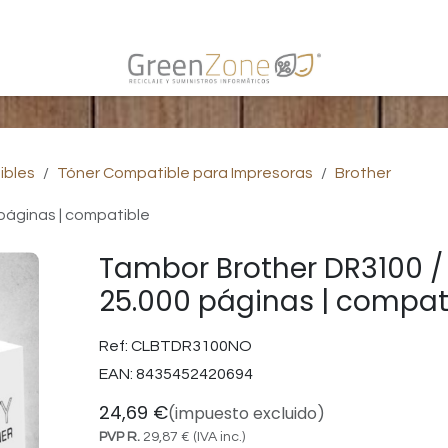
s
ibles
Tóner Compatible para Impresoras
Brother
páginas | compatible
Tambor Brother DR3100 /
25.000 páginas | compat
Ref:
CLBTDR3100NO
EAN:
8435452420694
24,69
€
(impuesto excluido)
PVP R.
29,87
€
(IVA inc.)