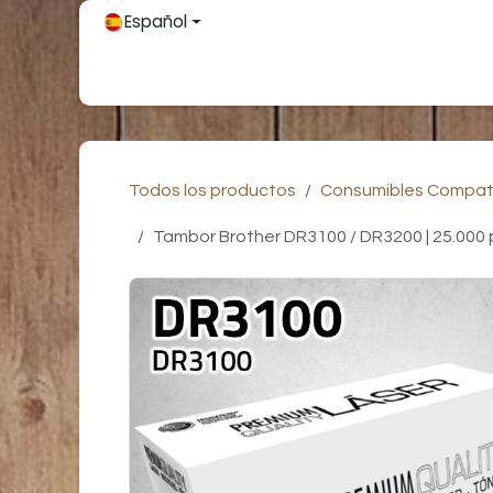
Ir al contenido
Español
Inicio
Únete
Tienda
Partners
Contácteno
Todos los productos
Consumibles Compat
Tambor Brother DR3100 / DR3200 | 25.000 