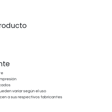
producto
nte
te
impresión
icados
pueden variar según el uso
en a sus respectivos fabricantes