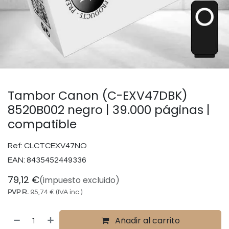
Tambor Canon (C-EXV47DBK)
8520B002 negro | 39.000 páginas |
compatible
Ref:
CLCTCEXV47NO
EAN:
8435452449336
79,12
€
(impuesto excluido)
PVP R.
95,74
€
(IVA inc.)
Añadir al carrito