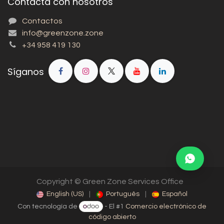
Contacta con nosotros
Contactos
info@greenzone.zone
+34 958 419 130
Síganos
Copyright © Green Zone Services Office
English (US)
|
Português
|
Español
Con tecnología de
- El #1
Comercio electrónico de
código abierto