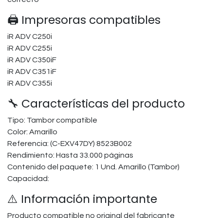
🖨️ Impresoras compatibles
iR ADV C250i
iR ADV C255i
iR ADV C350iF
iR ADV C351iF
iR ADV C355i
🔧 Características del producto
Tipo: Tambor compatible
Color: Amarillo
Referencia: (C-EXV47DY) 8523B002
Rendimiento: Hasta 33.000 páginas
Contenido del paquete: 1 Und. Amarillo (Tambor)
Capacidad:
⚠️ Información importante
Producto compatible no original del fabricante