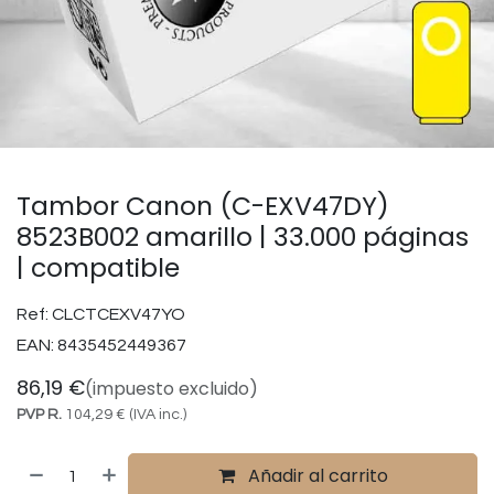
Tambor Canon (C-EXV47DY)
8523B002 amarillo | 33.000 páginas
| compatible
Ref:
CLCTCEXV47YO
EAN:
8435452449367
86,19
€
(impuesto excluido)
PVP R.
104,29
€
(IVA inc.)
Añadir al carrito