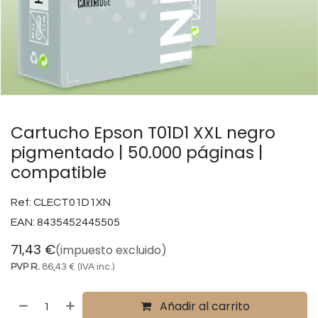
Cartucho Epson T01D1 XXL negro
pigmentado | 50.000 páginas |
compatible
Ref:
CLECT01D1XN
EAN:
8435452445505
71,43
€
(impuesto excluido)
PVP R.
86,43
€
(IVA inc.)
Añadir al carrito