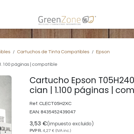
s
ibles
Cartuchos de Tinta Compatibles
Epson
1.100 páginas | compatible
Cartucho Epson T05H240
cian | 1.100 páginas | co
Ref:
CLECT05H2XC
EAN:
8435452439047
3,53
€
(impuesto excluido)
PVP R.
4,27
€
(IVA inc.)