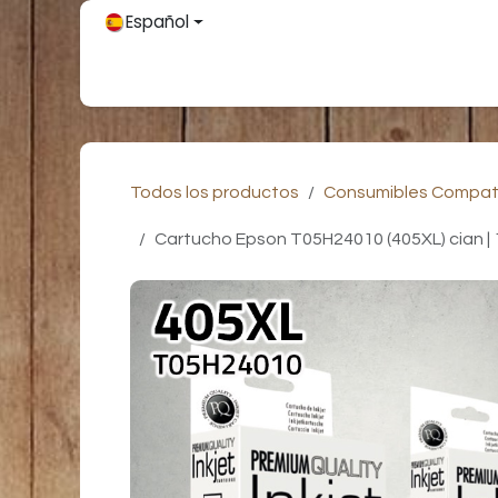
Ir al contenido
Español
Inicio
Únete
Tienda
Partners
Contácteno
Todos los productos
Consumibles Compat
Cartucho Epson T05H24010 (405XL) cian | 