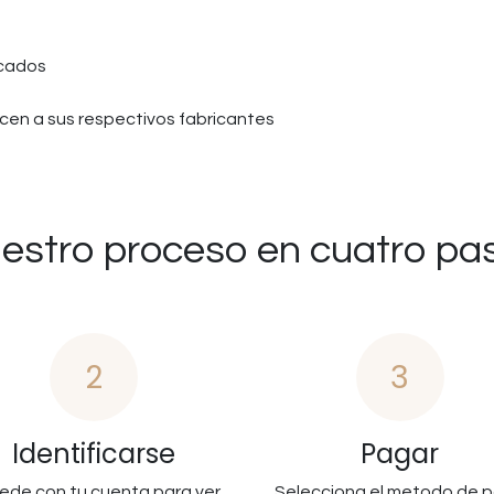
icados
en a sus respectivos fabricantes
estro proceso en cuatro pa
2
3
Identificarse
Pagar
ede con tu cuenta para ver
Selecciona el metodo de 