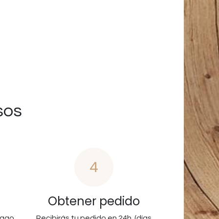
sos
4
Obtener pedido
pago
Recibirás tu pedido en 24h. (días