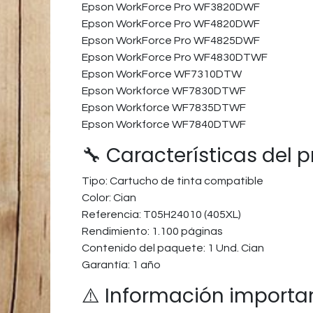
Epson WorkForce Pro WF3820DWF​
Epson WorkForce Pro WF4820DWF​
Epson WorkForce Pro WF4825DWF​
Epson WorkForce Pro WF4830DTWF
Epson WorkForce WF7310DTW​
Epson Workforce WF7830DTWF​
Epson Workforce WF7835DTWF​
Epson Workforce WF7840DTWF​
🔧 Características del 
Tipo: Cartucho de tinta compatible
Color: Cian
Referencia: T05H24010 (405XL)
Rendimiento: 1.100 páginas
Contenido del paquete: 1 Und. Cian
Garantía: 1 año
⚠️ Información importa