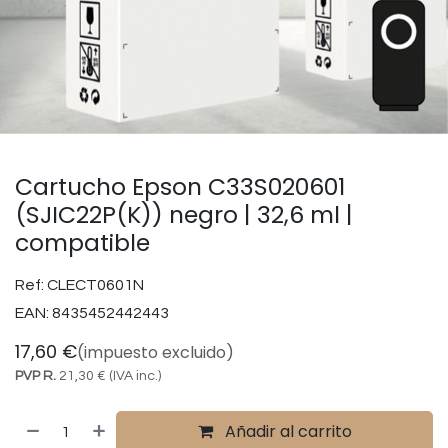
Cartucho Epson C33S020601
(SJIC22P(K)) negro | 32,6 ml |
compatible
Ref:
CLECT0601N
EAN:
8435452442443
17,60
€
(impuesto excluido)
PVP R.
21,30
€
(IVA inc.)
Añadir al carrito