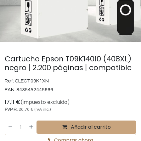
Cartucho Epson T09K14010 (408XL)
negro | 2.200 páginas | compatible
Ref:
CLECT09K1XN
EAN:
8435452445666
17,11
€
(impuesto excluido)
PVP R.
20,70
€
(IVA inc.)
Añadir al carrito
Comprar ahora