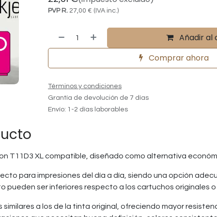
PVP R.
27,00
€
(IVA inc.)
Añadir al 
Comprar ahora
Términos y condiciones
Grantía de devolución de 7 días
Envío: 1-2 días laborables
ducto
n T11D3 XL compatible, diseñado como alternativa económi
ecto para impresiones del día a día, siendo una opción adec
ento pueden ser inferiores respecto a los cartuchos originale
similares a los de la tinta original, ofreciendo mayor resisten