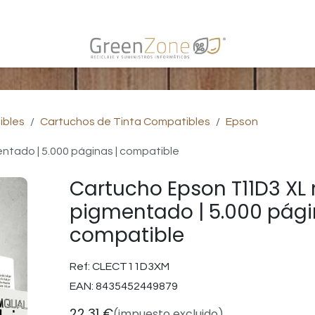
s
ibles
Cartuchos de Tinta Compatibles
Epson
tado | 5.000 páginas | compatible
Cartucho Epson T11D3 X
pigmentado | 5.000 pági
compatible
Ref:
CLECT11D3XM
EAN:
8435452449879
22,31
€
(impuesto excluido)