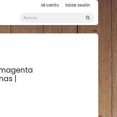
Mi carrito
Iniciar sesión
L magenta
nas |