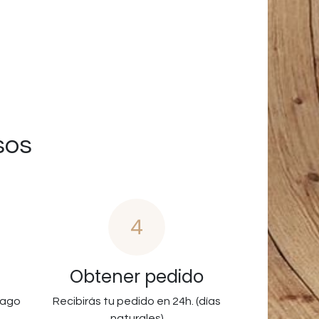
sos
4
Obtener pedido
pago
Recibirás tu pedido en 24h. (días
naturales)