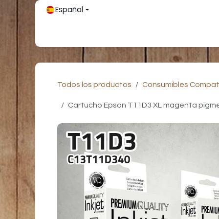
Ir al contenido
Español
Inicio
Únete
Tienda
Partners
Contácteno
Todos los productos
Consumibles Compat
Cartucho Epson T11D3 XL magenta pigmen