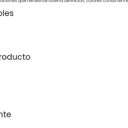
aciones que necesitan buena definición, colores consistente
bles
producto
nte