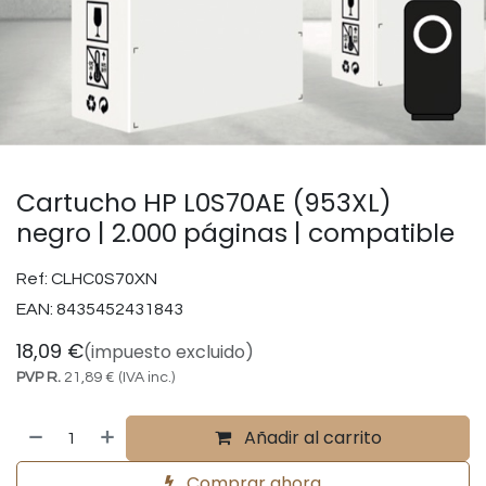
Cartucho HP L0S70AE (953XL)
negro | 2.000 páginas | compatible
Ref:
CLHC0S70XN
EAN:
8435452431843
18,09
€
(impuesto excluido)
PVP R.
21,89
€
(IVA inc.)
Añadir al carrito
Comprar ahora