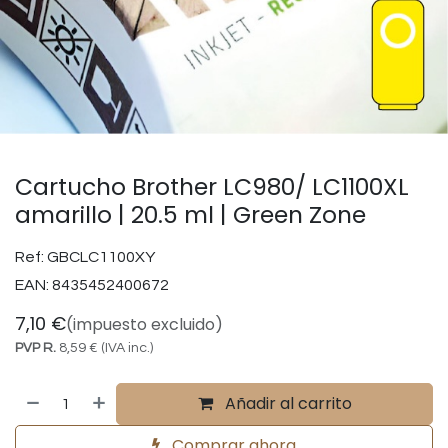
Cartucho Brother LC980/ LC1100XL
amarillo | 20.5 ml | Green Zone
Ref:
GBCLC1100XY
EAN:
8435452400672
7,10
€
(impuesto excluido)
PVP R.
8,59
€
(IVA inc.)
Añadir al carrito
Comprar ahora