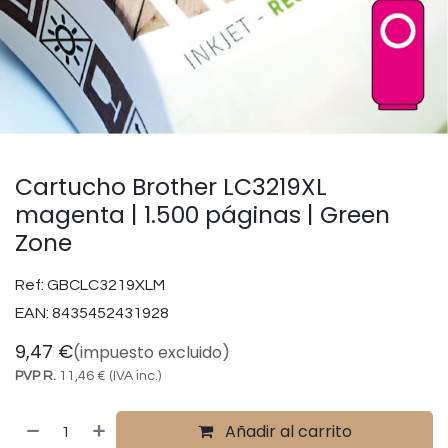
Cartucho Brother LC3219XL
magenta | 1.500 páginas | Green
Zone
Ref:
GBCLC3219XLM
EAN:
8435452431928
9,47
€
(impuesto excluido)
PVP R.
11,46
€
(IVA inc.)
Añadir al carrito