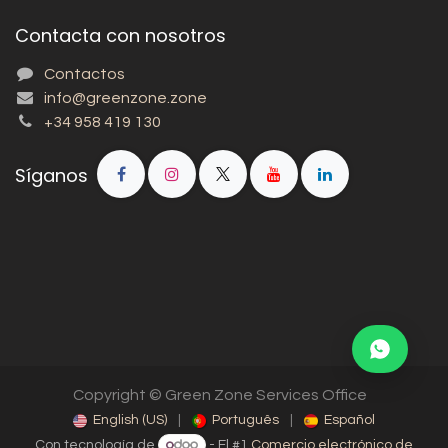
Contacta con nosotros
Contactos
info@greenzone.zone
+34 958 419 130
Síganos
Copyright © Green Zone Services Office
English (US)
|
Português
|
Español
Con tecnología de
- El #1
Comercio electrónico de