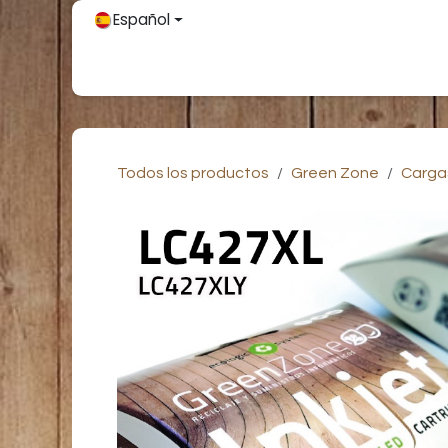
Ir al contenido
Español
Inicio
Únete
Tienda
Partners
Contácteno
Todos los productos
Green Zone
Carga