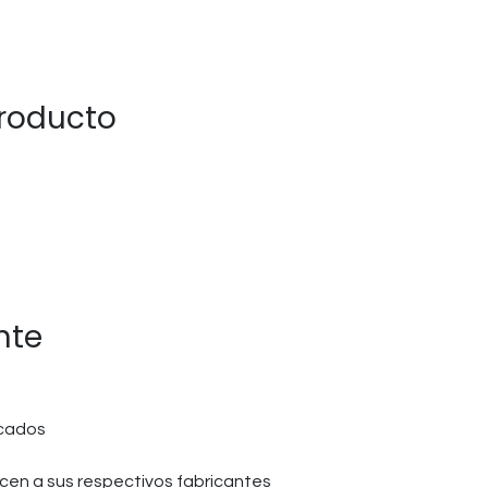
producto
nte
icados
en a sus respectivos fabricantes