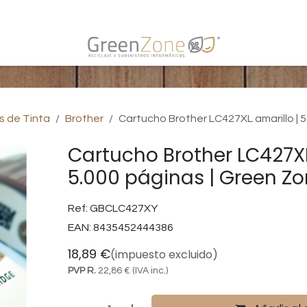
s
s de Tinta
Brother
Cartucho Brother LC427XL amarillo | 
Cartucho Brother LC427XL
5.000 páginas | Green Z
Ref:
GBCLC427XY
EAN:
8435452444386
18,89
€
(impuesto excluido)
PVP R.
22,86
€
(IVA inc.)