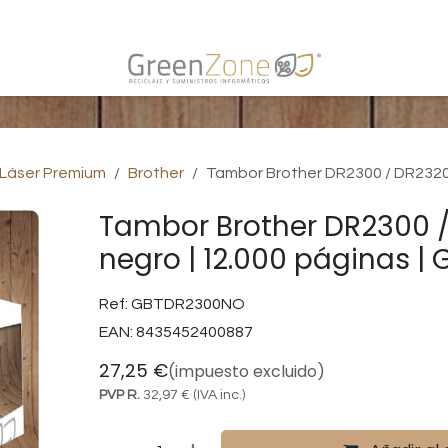
s
 Láser Premium
Brother
Tambor Brother DR2300 / DR2320 
Tambor Brother DR2300 
negro | 12.000 páginas |
Ref:
GBTDR2300NO
EAN:
8435452400887
27,25
€
(impuesto excluido)
PVP R.
32,97
€
(IVA inc.)