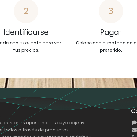
2
3
Identificarse
Pagar
ede con tu cuenta para ver
Selecciona el metodo de 
tus precios.
preferido.
C
e personas apasionadas cuyo objetivo
 de todos a través de productos