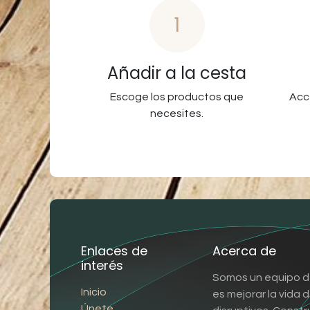
1
Añadir a la cesta
Escoge los productos que
Acc
necesites.
Enlaces de
Acerca de
interés
Somos un equipo d
Inicio
es mejorar la vida
Únete