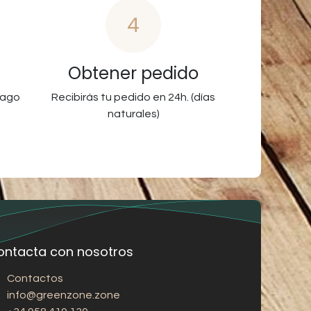
4
Obtener pedido
pago
Recibirás tu pedido en 24h. (días
naturales)
ontacta con nosotros
Contactos
info@greenzone.zone