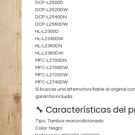
DCP-L2500D
DCP-L2520DW
DCP-L2540DN
DCP-L2560DW
HL-L2300D
HL-L2340DW
HL-L2360DN
HL-L2365DW
MFC-L2700DN
MFC-L2700DW
MFC-L2720DW
MFC-L2740DW
Si buscas una alternativa fiable al original 
garantía incluida
🔧 Características del 
Tipo: Tambor reacondicionado
Color: Negro