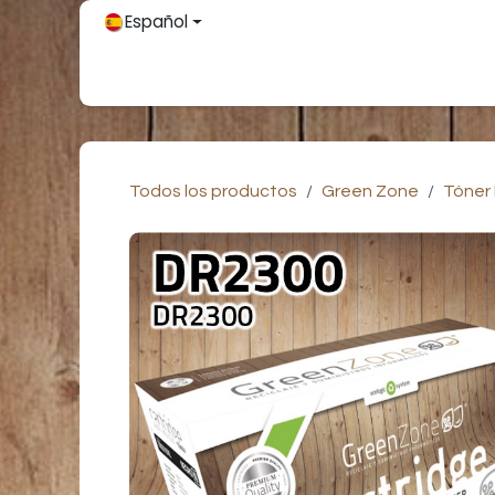
Ir al contenido
Español
Inicio
Únete
Tienda
Partners
Contácteno
Todos los productos
Green Zone
Tóner