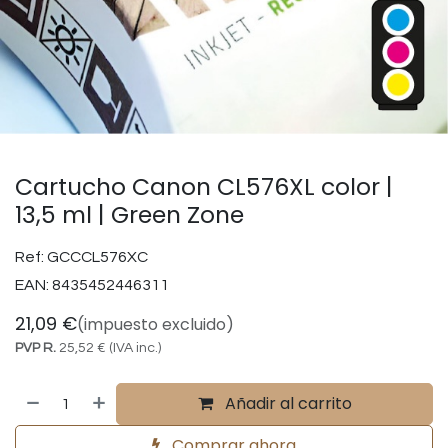
Cartucho Canon CL576XL color |
13,5 ml | Green Zone
Ref:
GCCCL576XC
EAN:
8435452446311
21,09
€
(impuesto excluido)
PVP R.
25,52
€
(IVA inc.)
Añadir al carrito
Comprar ahora