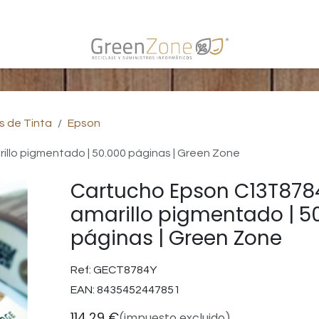
s
s de Tinta
Epson
llo pigmentado | 50.000 páginas | Green Zone
Cartucho Epson C13T878
amarillo pigmentado | 5
páginas | Green Zone
Ref:
GECT8784Y
EAN:
8435452447851
114,29
€
(impuesto excluido)