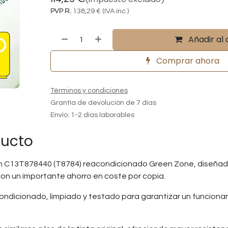
PVP R.
138,29
€
(IVA inc.)
Añadir al 
Comprar ahora
Términos y condiciones
Grantía de devolución de 7 días
Envío: 1-2 días laborables
ducto
n C13T878440 (T8784) reacondicionado Green Zone, diseñado 
 con un importante ahorro en coste por copia.
ndicionado, limpiado y testado para garantizar un funcion