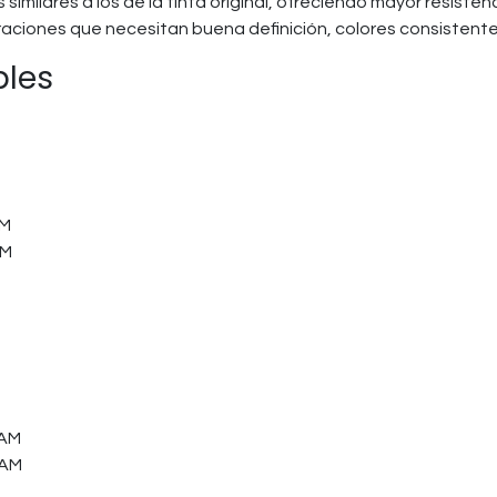
similares a los de la tinta original, ofreciendo mayor resisten
aciones que necesitan buena definición, colores consistente
bles
M​
M​
AM​
AM​