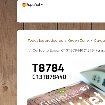
Ir al contenido
Español
Inicio
Únete
Tienda
Partners
Contácteno
Todos los productos
Green Zone
Carga
Cartucho Epson C13T878440 (T8784) amari