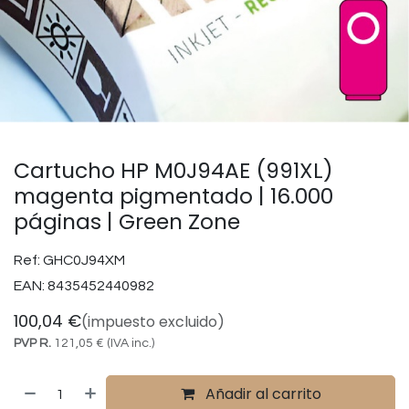
Cartucho HP M0J94AE (991XL)
magenta pigmentado | 16.000
páginas | Green Zone
Ref:
GHC0J94XM
EAN:
8435452440982
100,04
€
(impuesto excluido)
PVP R.
121,05
€
(IVA inc.)
Añadir al carrito