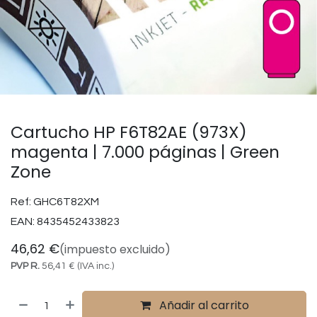
Cartucho HP F6T82AE (973X)
magenta | 7.000 páginas | Green
Zone
Ref:
GHC6T82XM
EAN:
8435452433823
46,62
€
(impuesto excluido)
PVP R.
56,41
€
(IVA inc.)
Añadir al carrito