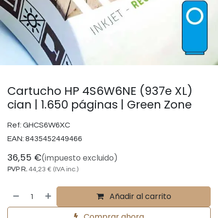
Cartucho HP 4S6W6NE (937e XL)
cian | 1.650 páginas | Green Zone
Ref:
GHCS6W6XC
EAN:
8435452449466
36,55
€
(impuesto excluido)
PVP R.
44,23
€
(IVA inc.)
Añadir al carrito
Comprar ahora