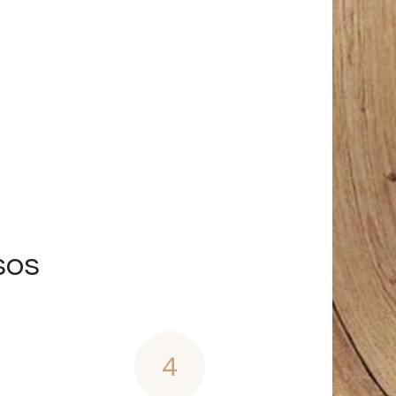
sos
4