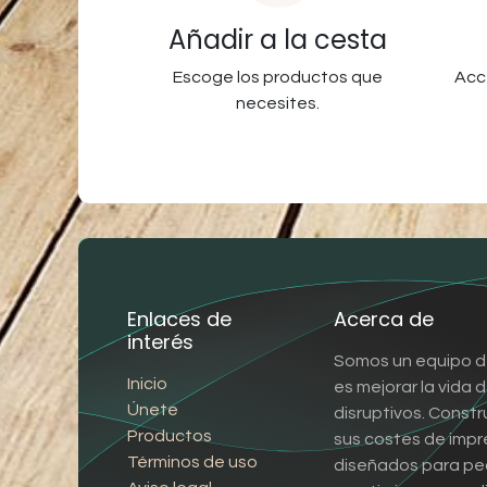
Añadir a la cesta
Escoge los productos que
Acc
necesites.
Enlaces de
Acerca de
interés
Somos un equipo d
Inicio
es mejorar la vida
Únete
disruptivos. Const
Productos
sus costes de impr
Términos de uso
diseñados para pe