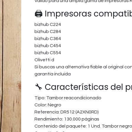
Válido para una amplia gama de impresoras 
🖨️ Impresoras compati
bizhub C224
bizhub C284
bizhub C364
bizhub C454
bizhub C554
Olivetti d
Si buscas una alternativa fiable al original 
garantía incluida
🔧 Características del 
Tipo: Tambor reacondicionado
Color: Negro
Referencia: DR512 (A2XN0RD)
Rendimiento: 130.000 páginas
Contenido del paquete: 1 Und. Tambor negr