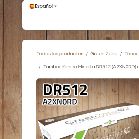
Ir al contenido
Español
Inicio
Únete
Tienda
Partners
Contácteno
Todos los productos
Green Zone
Tóner
Tambor Konica Minolta DR512 (A2XN0RD) n