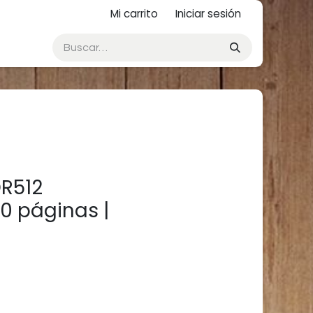
Mi carrito
Iniciar sesión
DR512
0 páginas |