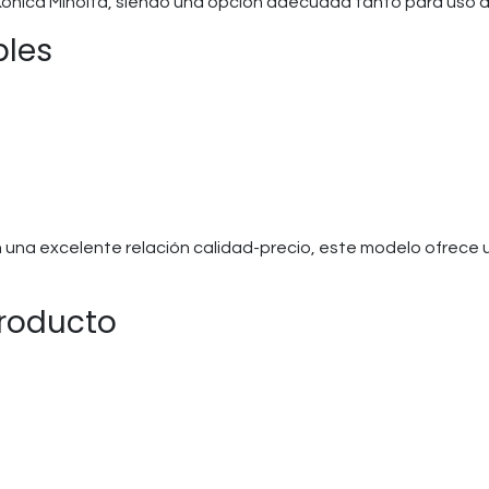
Konica Minolta, siendo una opción adecuada tanto para uso
bles
con una excelente relación calidad-precio, este modelo ofrece 
producto
o