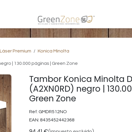
s
 Láser Premium
Konica Minolta
egro | 130.000 páginas | Green Zone
Tambor Konica Minolta 
(A2XN0RD) negro | 130.00
Green Zone
Ref:
GMDR512NO
EAN:
8435452442368
94,41
€
(impuesto excluido)