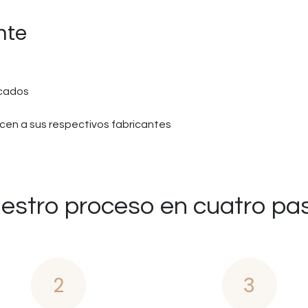
nte
icados
en a sus respectivos fabricantes
estro proceso en cuatro pa
2
3