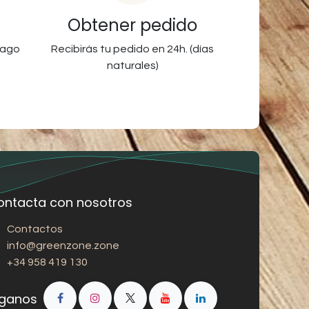
Obtener pedido
pago
Recibirás tu pedido en 24h. (días
naturales)
ontacta con nosotros
Contactos
info@greenzone.zone
+34 958 419 130
íganos