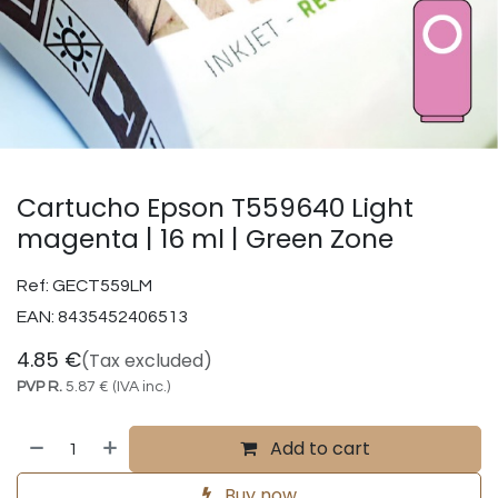
Cartucho Epson T559640 Light
magenta | 16 ml | Green Zone
Ref:
GECT559LM
EAN:
8435452406513
4.85
€
(Tax excluded)
PVP R.
5.87
€
(IVA inc.)
Add to cart
Buy now