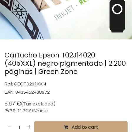
Cartucho Epson T02J14020
(405XXL) negro pigmentado | 2.200
páginas | Green Zone
Ref:
GECT02J1XXN
EAN:
8435452438972
9.67
€
(Tax excluded)
PVP R.
11.70
€
(IVA inc.)
Add to cart