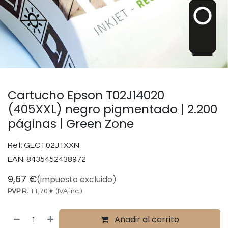
Cartucho Epson T02J14020
(405XXL) negro pigmentado | 2.200
páginas | Green Zone
Ref:
GECT02J1XXN
EAN:
8435452438972
9,67
€
(impuesto excluido)
PVP R.
11,70
€
(IVA inc.)
Añadir al carrito