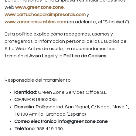
Zone”, “nosotros” o “la Empresa”) es titular de los sitios
web
www.greenzone.zone
,
www.cartuchosparaimpresoras.com
y
www.zonaconsumibles.com
(en adelante, el “Sitio Web”).
Esta política explica cómo recogemos, usamos y
protegemos la información personal de los usuarios del
Sitio Web. Antes de usarlo, te recomendamos leer
también el
Aviso Legal
y la
Política de Cookies
.
Responsable del tratamiento
Identidad:
Green Zone Services Office S.L.
CIF/NIF:
B19602085
Domicilio:
Polígono Ind. San Miguel, C/ Nogal, Nave 1,
18100 Armilla, Granada (España)
Correo electrónico:
info@greenzone.zone
Teléfono:
958 419 130