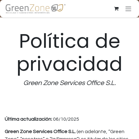
Ir al contenido
Política de
privacidad
Green Zone Services Office S.L.
Última actualización:
06/10/2025
Green Zone Services Office S.L.
(en adelante, “Green