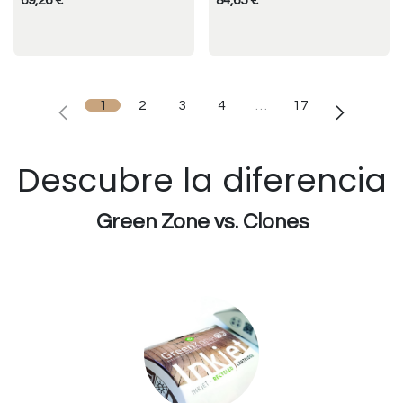
69,26
€
84,65
€
1
2
3
4
…
17
Descubre la diferencia
Green Zone vs. Clones