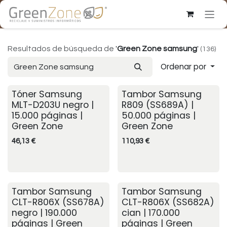
Ir al contenido
Resultados de búsqueda de
'
Green Zone samsung
'
(136)
Ordenar por
Tóner Samsung
Tambor Samsung
MLT-D203U negro |
R809 (SS689A) |
15.000 páginas |
50.000 páginas |
Green Zone
Green Zone
46,13
€
110,93
€
Tambor Samsung
Tambor Samsung
CLT-R806X (SS678A)
CLT-R806X (SS682A)
negro | 190.000
cian | 170.000
páginas | Green
páginas | Green