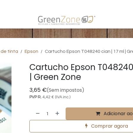
Contate-nos
 de tinta
Epson
Cartucho Epson T048240 cian | 17 ml | G
Cartucho Epson T048240 c
| Green Zone
3,65
€
(Sem impostos)
PVP R.
4,42
€
(IVA inc.)
Adicionar ao
Comprar agora