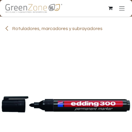
Ir al contenido
Rotuladores, marcadores y subrayadores