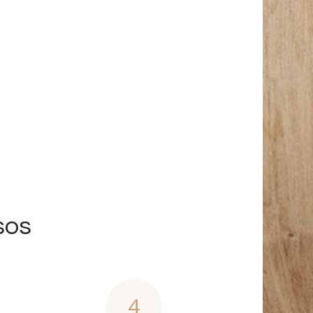
sos
4