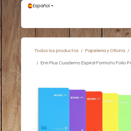
Ir al contenido
Español
Inicio
Únete
Tienda
Partners
Contácteno
Todos los productos
Papelería y Oficina
Enri Plus Cuaderno Espiral Formato Folio P