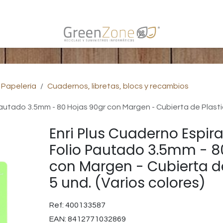
s
Papelería
Cuadernos, libretas, blocs y recambios
autado 3.5mm - 80 Hojas 90gr con Margen - Cubierta de Plastico
Enri Plus Cuaderno Espir
Folio Pautado 3.5mm - 8
con Margen - Cubierta de
5 und. (Varios colores)
Ref:
400133587
EAN:
8412771032869