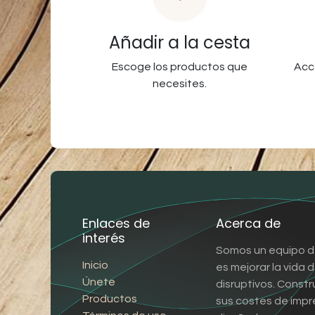
Añadir a la cesta
Escoge los productos que
Acc
necesites.
Enlaces de
Acerca de
interés
Somos un equipo d
Inicio
es mejorar la vida
Únete
disruptivos. Const
Productos
sus costes de impr