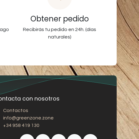
Obtener pedido
pago
Recibirás tu pedido en 24h. (días
naturales)
ontacta con nosotros
Contactos
info@greenzone.zone
+34 958 419 130