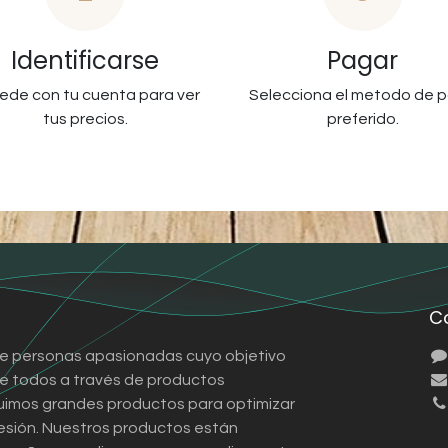
Identificarse
Pagar
ede con tu cuenta para ver
Selecciona el metodo de 
tus precios.
preferido.
C
e personas apasionadas cuyo objetivo
 de todos a través de productos
ruimos grandes productos para optimizar
esión. Nuestros productos están