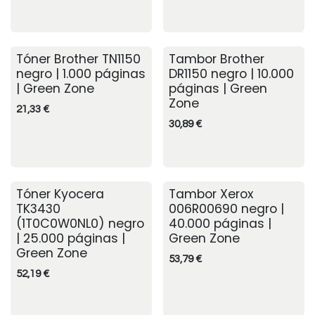
Tóner Brother TN1150
Tambor Brother
negro | 1.000 páginas
DR1150 negro | 10.000
| Green Zone
páginas | Green
Zone
21,33
€
30,89
€
Tóner Kyocera
Tambor Xerox
TK3430
006R00690 negro |
(1T0C0W0NL0) negro
40.000 páginas |
| 25.000 páginas |
Green Zone
Green Zone
53,79
€
52,19
€