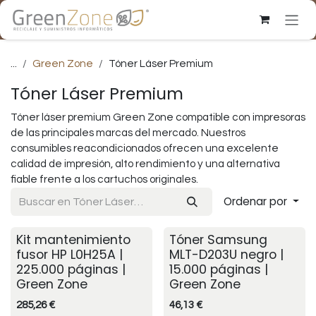
Ir al contenido
...
Green Zone
Tóner Láser Premium
Tóner Láser Premium
Tóner láser premium Green Zone compatible con impresoras
de las principales marcas del mercado. Nuestros
consumibles reacondicionados ofrecen una excelente
calidad de impresión, alto rendimiento y una alternativa
fiable frente a los cartuchos originales.
Ordenar por
Kit mantenimiento
Tóner Samsung
fusor HP L0H25A |
MLT-D203U negro |
225.000 páginas |
15.000 páginas |
Green Zone
Green Zone
285,26
€
46,13
€