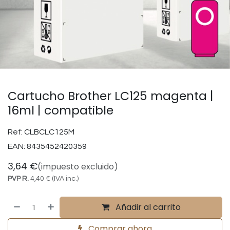
Cartucho Brother LC125 magenta |
16ml | compatible
Ref:
CLBCLC125M
EAN:
8435452420359
3,64
€
(impuesto excluido)
PVP R.
4,40
€
(IVA inc.)
Añadir al carrito
Comprar ahora