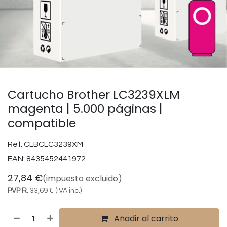
Cartucho Brother LC3239XLM
magenta | 5.000 páginas |
compatible
Ref:
CLBCLC3239XM
EAN:
8435452441972
27,84
€
(impuesto excluido)
PVP R.
33,69
€
(IVA inc.)
Añadir al carrito