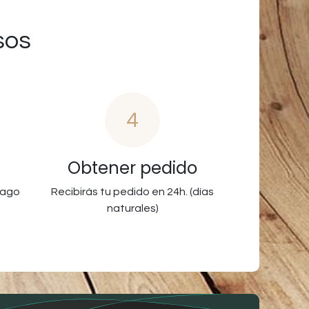
sos
4
Obtener pedido
pago
Recibirás tu pedido en 24h. (días
naturales)