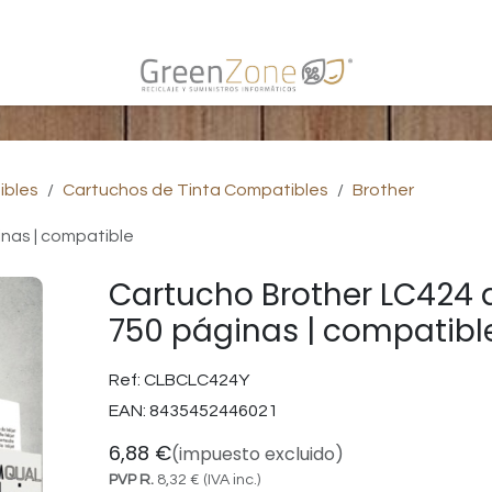
s
ibles
Cartuchos de Tinta Compatibles
Brother
inas | compatible
Cartucho Brother LC424 a
750 páginas | compatibl
Ref:
CLBCLC424Y
EAN:
8435452446021
6,88
€
(impuesto excluido)
PVP R.
8,32
€
(IVA inc.)