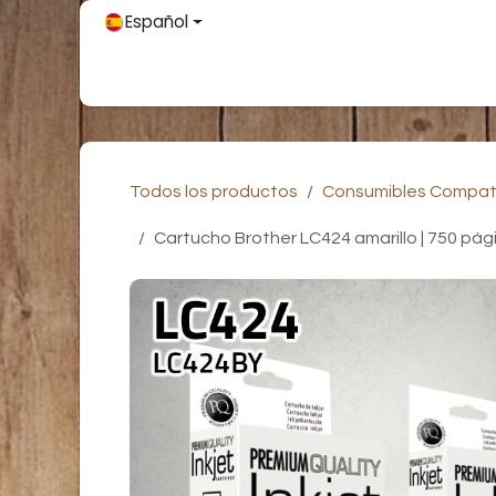
Ir al contenido
Español
Inicio
Únete
Tienda
Partners
Contácteno
Todos los productos
Consumibles Compat
Cartucho Brother LC424 amarillo | 750 pág