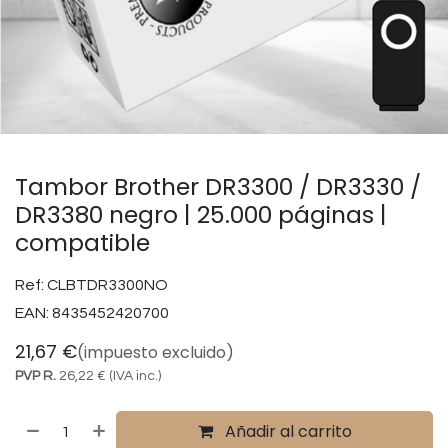
Tambor Brother DR3300 / DR3330 /
DR3380 negro | 25.000 páginas |
compatible
Ref:
CLBTDR3300NO
EAN:
8435452420700
21,67
€
(impuesto excluido)
PVP R.
26,22
€
(IVA inc.)
Añadir al carrito