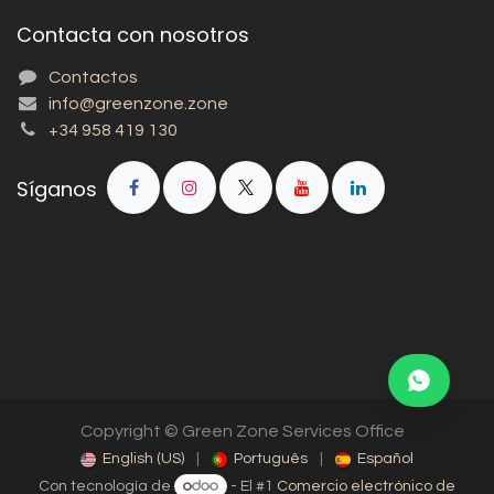
Contacta con nosotros
Contactos
info@greenzone.zone
+34 958 419 130
Síganos
Copyright © Green Zone Services Office
English (US)
|
Português
|
Español
Con tecnología de
- El #1
Comercio electrónico de