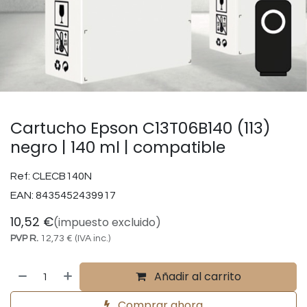
Cartucho Epson C13T06B140 (113)
negro | 140 ml | compatible
Ref:
CLECB140N
EAN:
8435452439917
10,52
€
(impuesto excluido)
PVP R.
12,73
€
(IVA inc.)
Añadir al carrito
Comprar ahora