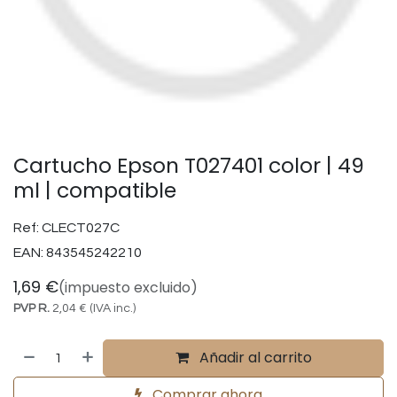
Cartucho Epson T027401 color | 49
ml | compatible
Ref:
CLECT027C
EAN:
843545242210
1,69
€
(impuesto excluido)
PVP R.
2,04
€
(IVA inc.)
Añadir al carrito
Comprar ahora