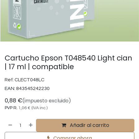
Cartucho Epson T048540 Light cian
| 17 ml | compatible
Ref:
CLECT048LC
EAN:
843545242230
0,88
€
(impuesto excluido)
PVP R.
1,06
€
(IVA inc.)
Añadir al carrito
Comprar ahora