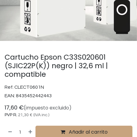
Cartucho Epson C33S020601
(SJIC22P(K)) negro | 32,6 ml |
compatible
Ref:
CLECT0601N
EAN:
8435452442443
17,60
€
(impuesto excluido)
PVP R.
21,30
€
(IVA inc.)
Añadir al carrito