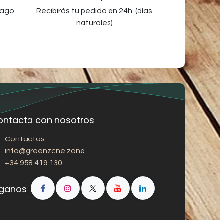
pago
Recibirás tu pedido en 24h. (días
naturales)
ontacta con nosotros
Contactos
info@greenzone.zone
+34 958 419 130
íganos