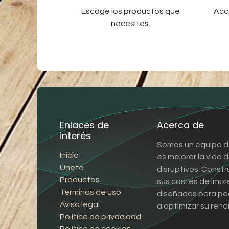
Escoge los productos que
Acc
necesites.
Enlaces de
Acerca de
interés
Somos un equipo d
Inicio
es mejorar la vida
Únete
disruptivos. Const
Productos
sus costes de impr
Términos de uso
diseñados para pe
Aviso legal
a optimizar su rend
Política de privacidad