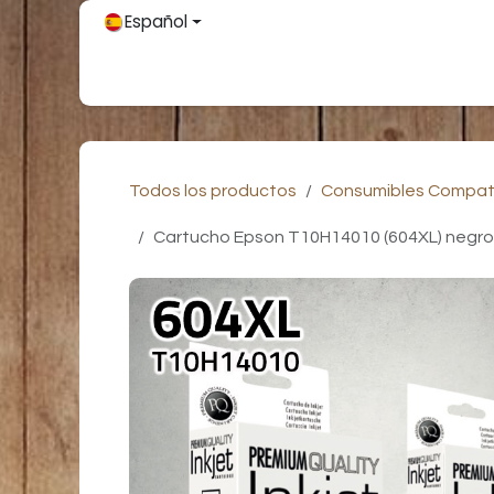
Ir al contenido
Español
Inicio
Únete
Tienda
Partners
Contácteno
Todos los productos
Consumibles Compat
Cartucho Epson T10H14010 (604XL) negro |