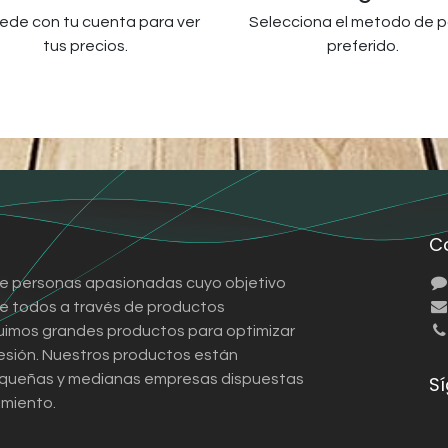
ede con tu cuenta para ver
Selecciona el metodo de 
tus precios.
preferido.
C
e personas apasionadas cuyo objetivo
 de todos a través de productos
ruimos grandes productos para optimizar
esión. Nuestros productos están
queñas y medianas empresas dispuestas
S
imiento.