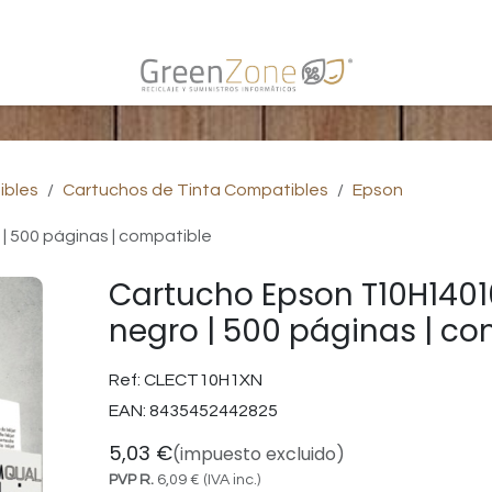
s
ibles
Cartuchos de Tinta Compatibles
Epson
 500 páginas | compatible
Cartucho Epson T10H1401
negro | 500 páginas | co
Ref:
CLECT10H1XN
EAN:
8435452442825
5,03
€
(impuesto excluido)
PVP R.
6,09
€
(IVA inc.)