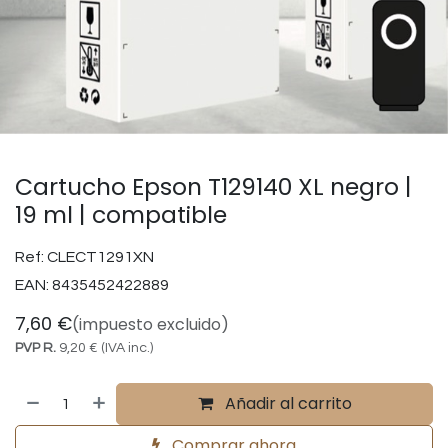
Cartucho Epson T129140 XL negro |
19 ml | compatible
Ref:
CLECT1291XN
EAN:
8435452422889
7,60
€
(impuesto excluido)
PVP R.
9,20
€
(IVA inc.)
Añadir al carrito
Comprar ahora