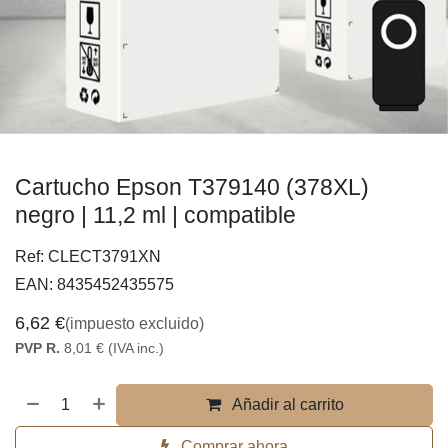
Cartucho Epson T379140 (378XL)
negro | 11,2 ml | compatible
Ref:
CLECT3791XN
EAN:
8435452435575
6,62
€
(impuesto excluido)
PVP R.
8,01
€
(IVA inc.)
Añadir al carrito
Comprar ahora