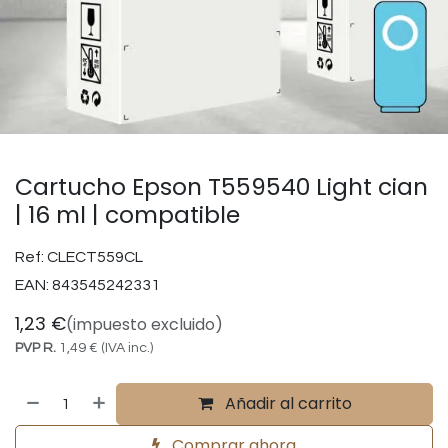
Cartucho Epson T559540 Light cian
| 16 ml | compatible
Ref:
CLECT559CL
EAN:
843545242331
1,23
€
(impuesto excluido)
PVP R.
1,49
€
(IVA inc.)
Añadir al carrito
Comprar ahora