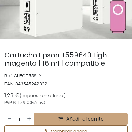
Cartucho Epson T559640 Light
magenta | 16 ml | compatible
Ref:
CLECT559LM
EAN:
843545242332
1,23
€
(impuesto excluido)
PVP R.
1,49
€
(IVA inc.)
Añadir al carrito
Comprar ahora