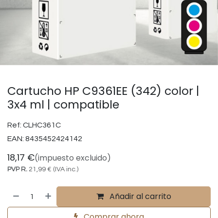
Cartucho HP C9361EE (342) color |
3x4 ml | compatible
Ref:
CLHC361C
EAN:
8435452424142
18,17
€
(impuesto excluido)
PVP R.
21,99
€
(IVA inc.)
Añadir al carrito
Comprar ahora