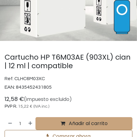
Cartucho HP T6M03AE (903XL) cian
| 12 ml | compatible
Ref:
CLHC6M03XC
EAN:
8435452431805
12,58
€
(impuesto excluido)
PVP R.
15,22
€
(IVA inc.)
Añadir al carrito
Comprar ahora