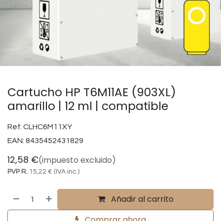
Cartucho HP T6M11AE (903XL)
amarillo | 12 ml | compatible
Ref:
CLHC6M11XY
EAN:
8435452431829
12,58
€
(impuesto excluido)
PVP R.
15,22
€
(IVA inc.)
Añadir al carrito
Comprar ahora