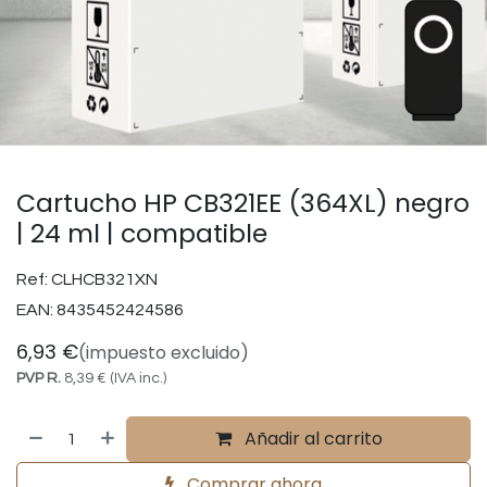
Cartucho HP CB321EE (364XL) negro
| 24 ml | compatible
Ref:
CLHCB321XN
EAN:
8435452424586
6,93
€
(impuesto excluido)
PVP R.
8,39
€
(IVA inc.)
Añadir al carrito
Comprar ahora