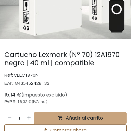
Cartucho Lexmark (Nº 70) 12A1970
negro | 40 ml | compatible
Ref:
CLLC1970N
EAN:
8435452428133
15,14
€
(impuesto excluido)
PVP R.
18,32
€
(IVA inc.)
Añadir al carrito
Comprar ahora