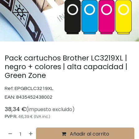
Pack cartuchos Brother LC3219XL |
negro + colores | alta capacidad |
Green Zone
Ref:
EPGBCLC3219XL
EAN:
8435452438002
38,34
€
(impuesto excluido)
PVP R.
46,39
€
(IVA inc.)
Añadir al carrito